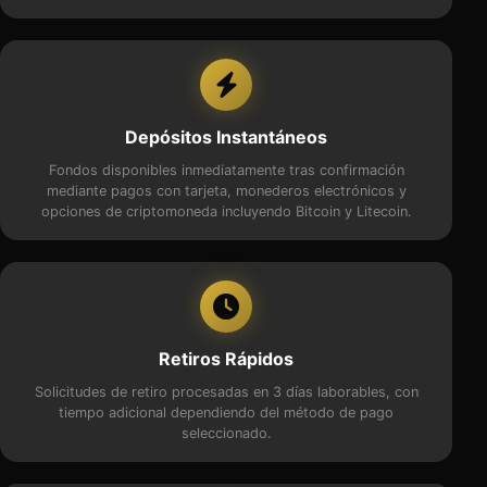
Depósitos Instantáneos
Fondos disponibles inmediatamente tras confirmación
mediante pagos con tarjeta, monederos electrónicos y
opciones de criptomoneda incluyendo Bitcoin y Litecoin.
Retiros Rápidos
Solicitudes de retiro procesadas en 3 días laborables, con
tiempo adicional dependiendo del método de pago
seleccionado.