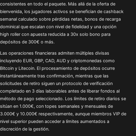
consistentes en todo el paquete. Más allá de la oferta de
bienvenida, los jugadores activos se benefician de cashback
semanal calculado sobre pérdidas netas, bonos de recarga
dominical que escalan con nivel de fidelidad y una opción
high roller con apuesta reducida a 30x solo bono para
depósitos de 300€ o más.
Las operaciones financieras admiten múltiples divisas
incluyendo EUR, GBP, CAD, AUD y criptomonedas como
Bitcoin y Litecoin. El procesamiento de depósitos ocurre
instantáneamente tras confirmación, mientras que las
solicitudes de retiro siguen un protocolo de verificación
completado en 3 días laborables antes de liberar fondos al
método de pago seleccionado. Los límites de retiro diarios se
sitúan en 1.000€, con topes semanales y mensuales de
3.000€ y 10.000€ respectivamente, aunque miembros VIP de
nivel superior pueden acceder a límites aumentados a
discreción de la gestión.