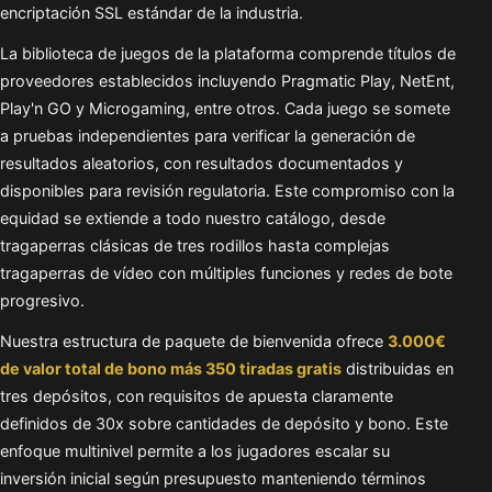
encriptación SSL estándar de la industria.
La biblioteca de juegos de la plataforma comprende títulos de
proveedores establecidos incluyendo Pragmatic Play, NetEnt,
Play'n GO y Microgaming, entre otros. Cada juego se somete
a pruebas independientes para verificar la generación de
resultados aleatorios, con resultados documentados y
disponibles para revisión regulatoria. Este compromiso con la
equidad se extiende a todo nuestro catálogo, desde
tragaperras clásicas de tres rodillos hasta complejas
tragaperras de vídeo con múltiples funciones y redes de bote
progresivo.
Nuestra estructura de paquete de bienvenida ofrece
3.000€
de valor total de bono más 350 tiradas gratis
distribuidas en
tres depósitos, con requisitos de apuesta claramente
definidos de 30x sobre cantidades de depósito y bono. Este
enfoque multinivel permite a los jugadores escalar su
inversión inicial según presupuesto manteniendo términos