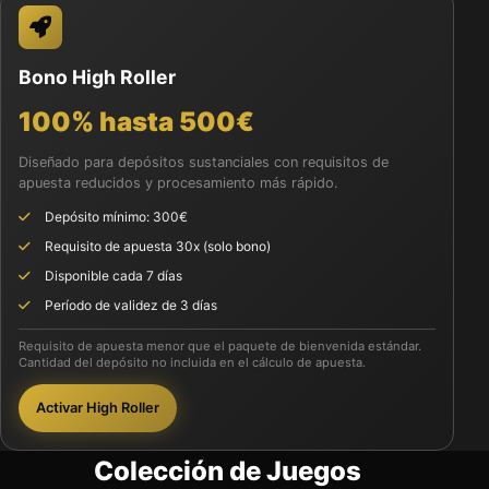
Bono High Roller
100% hasta 500€
Diseñado para depósitos sustanciales con requisitos de
apuesta reducidos y procesamiento más rápido.
Depósito mínimo: 300€
Requisito de apuesta 30x (solo bono)
Disponible cada 7 días
Período de validez de 3 días
Requisito de apuesta menor que el paquete de bienvenida estándar.
Cantidad del depósito no incluida en el cálculo de apuesta.
Activar High Roller
Colección de Juegos