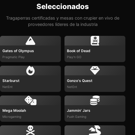
Seleccionados
Tragaperras certificadas y mesas con crupier en vivo de
proveedores líderes de la industria
POPULAR
Gates of Olympus
Book of Dead
Pragmatic Play
Play'n GO
NUEVO
Starburst
Gonzo's Quest
NetEnt
NetEnt
Mega Moolah
Jammin' Jars
Microgaming
Push Gaming