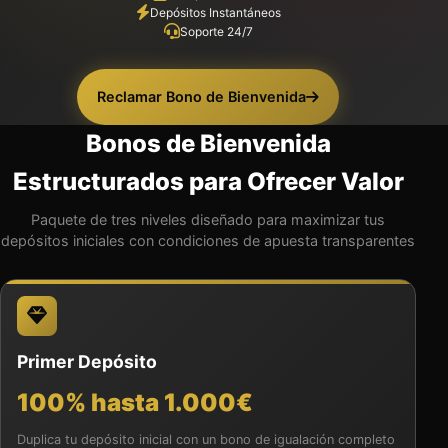
Depósitos Instantáneos
Soporte 24/7
Reclamar Bono de Bienvenida
Bonos de Bienvenida
Estructurados para Ofrecer Valor
Paquete de tres niveles diseñado para maximizar tus
depósitos iniciales con condiciones de apuesta transparentes
Primer Depósito
100% hasta 1.000€
Duplica tu depósito inicial con un bono de igualación completo